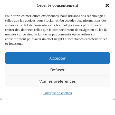
Gérer le consentement
Recent Comments
Pour offrir les meilleures expériences, nous utilisons des technologies
telles que les cookies pour stocker et/ou accéder aux informations des
appareils. Le fait de consentir à ces technologies nous permettra de
Odette
sur
Le feu de ta foi
traiter des données telles que le comportement de navigation ou les ID
uniques sur ce site. Le fait de ne pas consentir ou de retirer son
flinterieur
sur
Le feu de ta foi
consentement peut avoir un effet négatif sur certaines caractéristiques
et fonctions.
Odette
sur
Le feu de ta foi
CorinneAkMelu
sur
Le feu de ta foi
Accepter
Odette
sur
Le feu de ta foi
Refuser
Voir les préférences
Categories
Politique de cookies
développement personnel
Paix intérieure et vie émotionnelle
Problèmes de santé