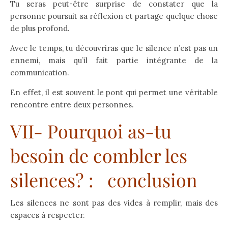
Tu seras peut-être surprise de constater que la
personne poursuit sa réflexion et partage quelque chose
Bienvenue sur mon Blog!
de plus profond.
En complément, tu es libre de recevoir gratuitement mon bonus
Avec le temps, tu découvriras que le silence n’est pas un
numérique
ennemi, mais qu’il fait partie intégrante de la
" 20 cartes qui te transforment — corps, cœur et âme".
communication.
Laisse- moi juste ton prénom et ton email pour que je te l'envoie.
T'apprendre à
transformer
la peur en foi, la tristesse en
En effet, il est souvent le pont qui permet une véritable
espérance et le stress en paix intérieure.
rencontre entre deux personnes.
Je hais les spams : votre adresse email ne sera jamais cédée ni revendue. En
VII- Pourquoi as-tu
vous inscrivant ici, vous recevrez des articles, vidéos, offres commerciales,
podcasts et autres conseils pour vous aider à trouver la paix. Voir mentions
besoin de combler les
légales complètes en bas de page. Vous pouvez vous désabonner à tout
instant.
silences? : conclusion
Les silences ne sont pas des vides à remplir, mais des
espaces à respecter.