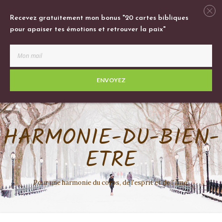
Recevez gratuitement mon bonus "20 cartes bibliques
pour apaiser tes émotions et retrouver la paix"
ENVOYEZ
HARMONIE-DU-BIEN-
ETRE
Pour une harmonie du corps, de l'esprit et de l'âme!