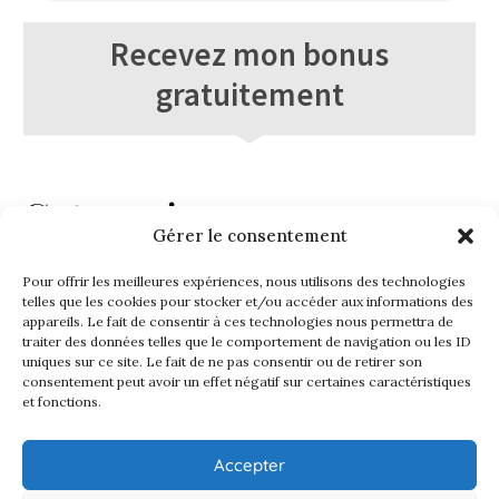
Recevez mon bonus
gratuitement
Categories
Gérer le consentement
développement personnel
Paix intérieure et vie émotionnelle
Pour offrir les meilleures expériences, nous utilisons des technologies
telles que les cookies pour stocker et/ou accéder aux informations des
Problèmes de santé
appareils. Le fait de consentir à ces technologies nous permettra de
Produits naturels
traiter des données telles que le comportement de navigation ou les ID
Santé et bien-être
uniques sur ce site. Le fait de ne pas consentir ou de retirer son
consentement peut avoir un effet négatif sur certaines caractéristiques
Témoignage
et fonctions.
Vie chrétienne
Accepter