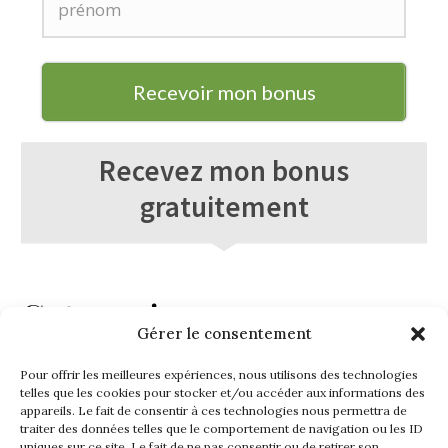
Recevoir mon bonus
Recevez mon bonus
gratuitement
Categories
Gérer le consentement
développement personnel
Paix intérieure et vie émotionnelle
Pour offrir les meilleures expériences, nous utilisons des technologies
telles que les cookies pour stocker et/ou accéder aux informations des
Problèmes de santé
appareils. Le fait de consentir à ces technologies nous permettra de
Produits naturels
traiter des données telles que le comportement de navigation ou les ID
Santé et bien-être
uniques sur ce site. Le fait de ne pas consentir ou de retirer son