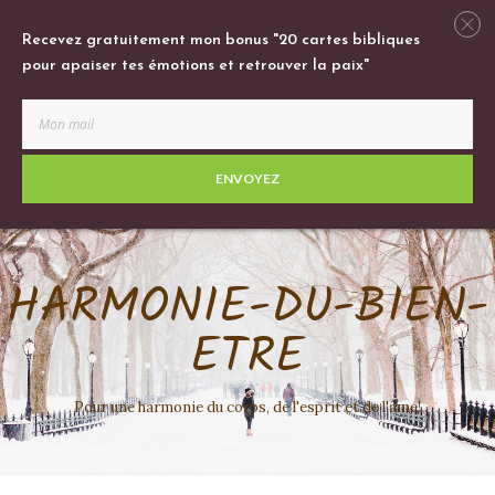
Recevez gratuitement mon bonus "20 cartes bibliques
pour apaiser tes émotions et retrouver la paix"
ENVOYEZ
HARMONIE-DU-BIEN-
ETRE
Pour une harmonie du corps, de l'esprit et de l'âme!