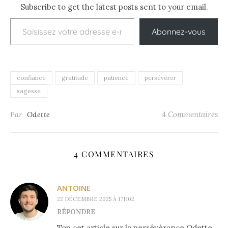
Subscribe to get the latest posts sent to your email.
Saisissez votre adresse e-mail…
Abonnez-vous
confiance
gratitude
patience
persévérer
sagesse
4 Commentaires
Par
Odette
4 COMMENTAIRES
ANTOINE
22 DÉCEMBRE 2025 À 17H02
RÉPONDRE
Top cet article sur la persévérance Odette