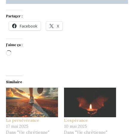
Partager :
Facebook
X
J’aime ça :
Chargement…
Similaire
La persévérance
L’espérance
17 mai 2025
10 mai 2025
Dans "Vie chrétienne"
Dans "Vie chrétienne"