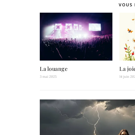
VOUS 
La louange
La joi
3 mai 2025
14 juin 20